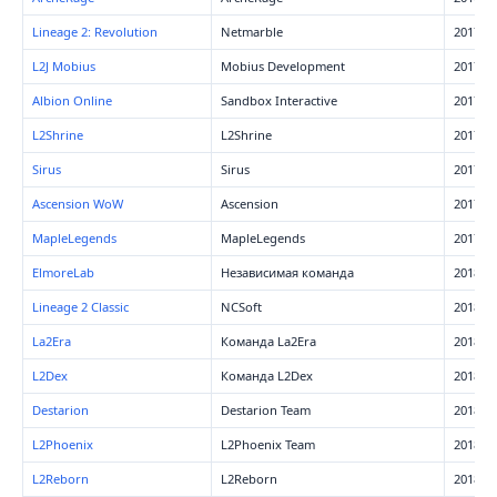
Lineage 2: Revolution
Netmarble
2017
L2J Mobius
Mobius Development
2017
Albion Online
Sandbox Interactive
2017
L2Shrine
L2Shrine
2017
Sirus
Sirus
2017
Ascension WoW
Ascension
2017
MapleLegends
MapleLegends
2017
ElmoreLab
Независимая команда
2018
Lineage 2 Classic
NCSoft
2018
La2Era
Команда La2Era
2018
L2Dex
Команда L2Dex
2018
Destarion
Destarion Team
2018
L2Phoenix
L2Phoenix Team
2018
L2Reborn
L2Reborn
2018