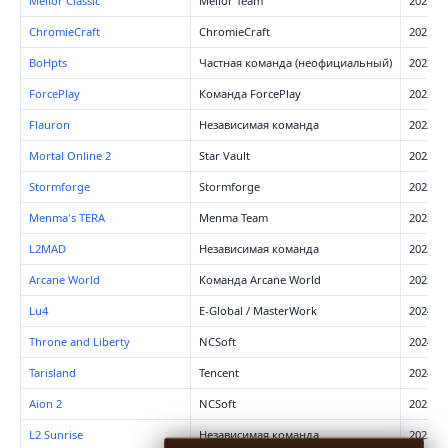
Melior Classic
Melior Team
2021
ChromieCraft
ChromieCraft
2021
BoHpts
Частная команда (неофициальный)
2022
ForcePlay
Команда ForcePlay
2022
Flauron
Независимая команда
2022
Mortal Online 2
Star Vault
2022
Stormforge
Stormforge
2022
Menma's TERA
Menma Team
2022
L2MAD
Независимая команда
2023
Arcane World
Команда Arcane World
2023
Lu4
E-Global / MasterWork
2024
Throne and Liberty
NCSoft
2024
Tarisland
Tencent
2024
Aion 2
NCSoft
2025
L2 Sunrise
Независимая команда
2025