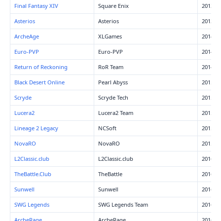
Final Fantasy XIV
Square Enix
2013
Asterios
Asterios
2013
ArcheAge
XLGames
2014
Euro-PVP
Euro-PVP
2014
Return of Reckoning
RoR Team
2014
Black Desert Online
Pearl Abyss
2015
Scryde
Scryde Tech
2015
Lucera2
Lucera2 Team
2015
Lineage 2 Legacy
NCSoft
2015
NovaRO
NovaRO
2015
L2Classic.club
L2Classic.club
2016
TheBattle.Club
TheBattle
2016
Sunwell
Sunwell
2016
SWG Legends
SWG Legends Team
2016
ArcheRage
ArcheRage
2016