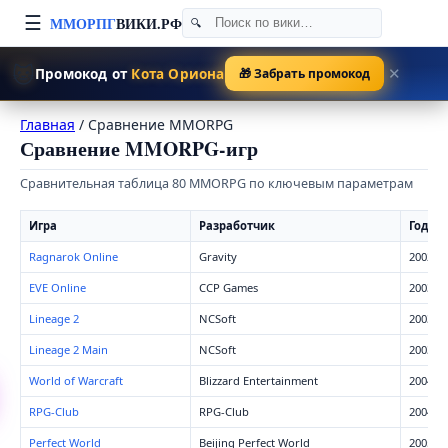
☰
ММОРПГ
ВИКИ.РФ
🐱
Промокод от
Кота Ориона
🎁 Забрать промокод
✕
Главная
/
Сравнение MMORPG
Сравнение MMORPG-игр
Сравнительная таблица 80 MMORPG по ключевым параметрам
Игра
Разработчик
Год
Ragnarok Online
Gravity
2002
EVE Online
CCP Games
2003
Lineage 2
NCSoft
2003
Lineage 2 Main
NCSoft
2003
World of Warcraft
Blizzard Entertainment
2004
RPG-Club
RPG-Club
2004
Perfect World
Beijing Perfect World
2005