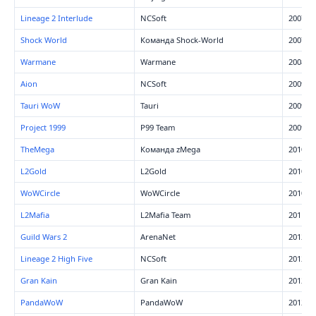
Lineage 2 Interlude
NCSoft
2007
Shock World
Команда Shock-World
2007
Warmane
Warmane
2008
Aion
NCSoft
2009
Tauri WoW
Tauri
2009
Project 1999
P99 Team
2009
TheMega
Команда zMega
2010
L2Gold
L2Gold
2010
WoWCircle
WoWCircle
2010
L2Mafia
L2Mafia Team
2011
Guild Wars 2
ArenaNet
2012
Lineage 2 High Five
NCSoft
2012
Gran Kain
Gran Kain
2012
PandaWoW
PandaWoW
2012