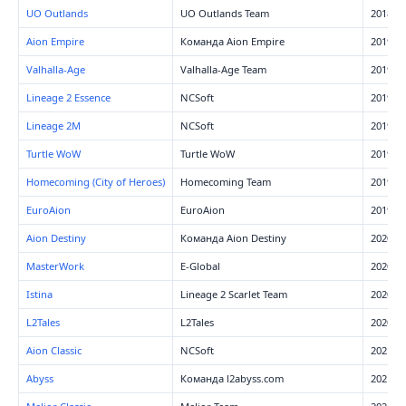
UO Outlands
UO Outlands Team
2018
Aion Empire
Команда Aion Empire
2019
Valhalla-Age
Valhalla-Age Team
2019
Lineage 2 Essence
NCSoft
2019
Lineage 2M
NCSoft
2019
Turtle WoW
Turtle WoW
2019
Homecoming (City of Heroes)
Homecoming Team
2019
EuroAion
EuroAion
2019
Aion Destiny
Команда Aion Destiny
2020
MasterWork
E-Global
2020
Istina
Lineage 2 Scarlet Team
2020
L2Tales
L2Tales
2020
Aion Classic
NCSoft
2021
Abyss
Команда l2abyss.com
2021