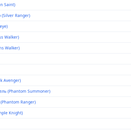
n Saint)
Silver Ranger)
eye)
s Walker)
ns Walker)
k Avenger)
ль (Phantom Summoner)
(Phantom Ranger)
ple Knight)