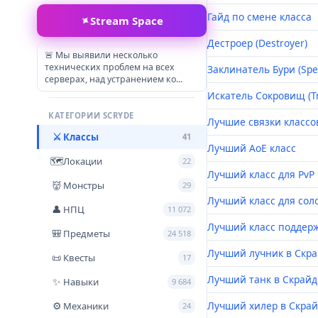
Гайд по смене класса
✦
Stream Space
Дестроер (Destroyer)
🚨​ Мы выявили несколько
технических проблем на всех
Заклинатель Бури (Spe
серверах, над устранением ко...
Искатель Сокровищ (Tr
КАТЕГОРИИ SCRYDE
Лучшие связки классо
Классы
⚔
41
Лучший АоЕ класс
Локации
🗺
22
Лучший класс для PvP
Монстры
👹
29
Лучший класс для сол
НПЦ
👤
11 072
Лучший класс поддер
Предметы
🎒
24 518
Лучший лучник в Скр
Квесты
📜
17
Лучший танк в Скрайд
Навыки
✨
9 684
Лучший хилер в Скра
Механики
⚙
24