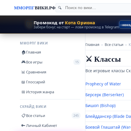
ММОРПГ
ВИКИ.РФ
🐱
Промокод от
Кота Ориона
+50% EXP
Промокод
Забери бонус на старт — лови промокод в Telegram
ММОРПГ ВИКИ
Главная
›
Все статьи
›
К
Главная
🏠
⚔ Классы
Все игры
🎮
15
Все игровые классы С
Сравнения
📊
Глоссарий
📖
Prophecy of Water
История жанра
📅
Берсерк (Berserker)
Бишоп (Bishop)
СКРАЙД ВИКИ
Все статьи
📋
245
Блейддансер (Blade Da
Личный Кабинет
🔑
Боевой Глашатай (Warc