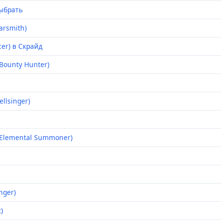
ыбрать
rsmith)
er) в Скрайд
Bounty Hunter)
llsinger)
Elemental Summoner)
nger)
)