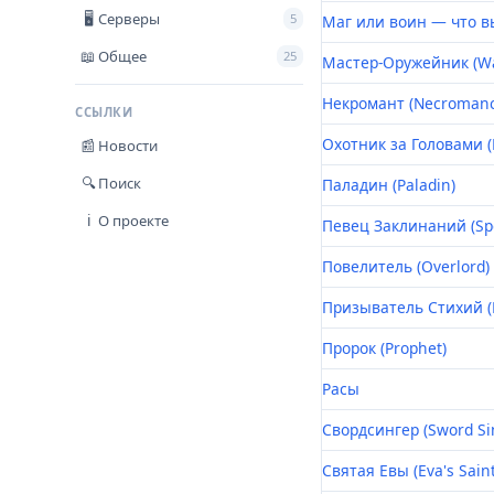
Серверы
🖥
5
Маг или воин — что в
Общее
📖
25
Мастер-Оружейник (Wa
Некромант (Necromanc
ССЫЛКИ
Охотник за Головами (
Новости
📰
Поиск
🔍
Паладин (Paladin)
О проекте
ℹ
Певец Заклинаний (Spe
Повелитель (Overlord)
Призыватель Стихий (
Пророк (Prophet)
Расы
Свордсингер (Sword Si
Святая Евы (Eva's Saint