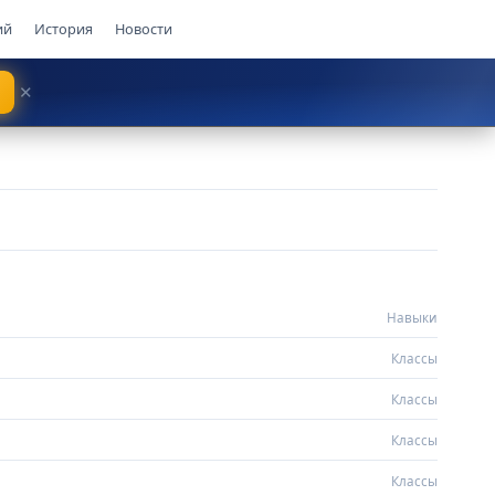
ий
История
Новости
✕
Власть
Титул
Аугмент
Кот в латах
Навыки
Классы
Классы
Классы
Классы