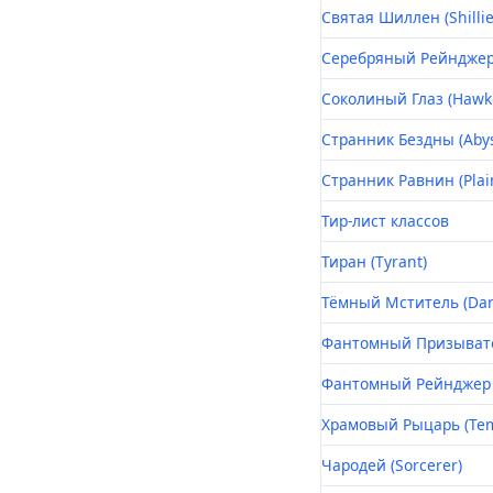
Святая Шиллен (Shillie
Серебряный Рейнджер (
Соколиный Глаз (Hawk
Странник Бездны (Abys
Странник Равнин (Plai
Тир-лист классов
Тиран (Tyrant)
Тёмный Мститель (Dar
Фантомный Призывате
Фантомный Рейнджер 
Храмовый Рыцарь (Tem
Чародей (Sorcerer)