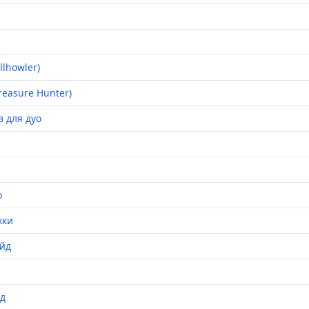
llhowler)
easure Hunter)
в для дуо
о
жки
айд
йд