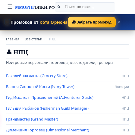
☰
ММОРПГ
ВИКИ.РФ
🐱
Промокод от
Кота Ориона
🎁 Забрать промокод
✕
Главная
›
Все статьи
›
НПЦ
👤 НПЦ
Неигровые персонажи: торговцы, квестодатели, тренеры
Бакалейная лавка (Grocery Store)
НПЦ
Башня Слоновой Кости (Ivory Tower)
Локации
Гид Искателя Приключений (Adventurer Guide)
НПЦ
Гильдия Рыбаков (Fisherman Guild Manager)
НПЦ
Грандмастер (Grand Master)
НПЦ
Дименшнл Торговец (Dimensional Merchant)
НПЦ