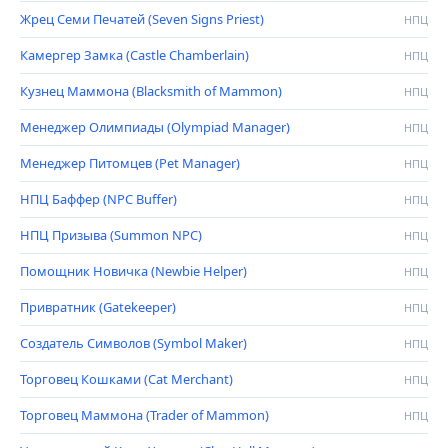
Жрец Семи Печатей (Seven Signs Priest)
НПЦ
Камергер Замка (Castle Chamberlain)
НПЦ
Кузнец Маммона (Blacksmith of Mammon)
НПЦ
Менеджер Олимпиады (Olympiad Manager)
НПЦ
Менеджер Питомцев (Pet Manager)
НПЦ
НПЦ Баффер (NPC Buffer)
НПЦ
НПЦ Призыва (Summon NPC)
НПЦ
Помощник Новичка (Newbie Helper)
НПЦ
Привратник (Gatekeeper)
НПЦ
Создатель Символов (Symbol Maker)
НПЦ
Торговец Кошками (Cat Merchant)
НПЦ
Торговец Маммона (Trader of Mammon)
НПЦ