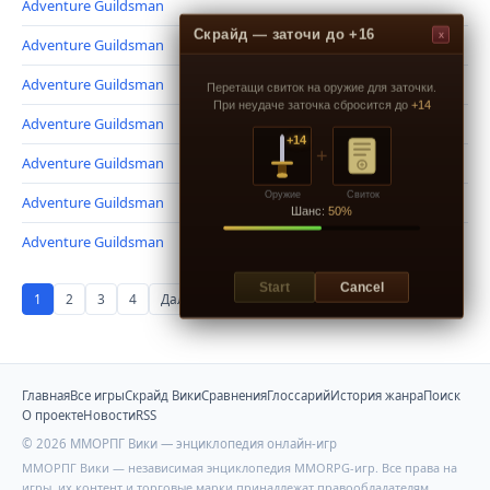
Adventure Guildsman
Скрайд — заточи до +16
x
Adventure Guildsman
Adventure Guildsman
Перетащи свиток на оружие для заточки.
При неудаче заточка сбросится до
+14
Adventure Guildsman
+14
+
Adventure Guildsman
Оружие
Свиток
Adventure Guildsman
Шанс:
50%
Adventure Guildsman
Start
Cancel
1
2
3
4
Далее →
Главная
Все игры
Скрайд Вики
Сравнения
Глоссарий
История жанра
Поиск
О проекте
Новости
RSS
© 2026 ММОРПГ Вики — энциклопедия онлайн-игр
ММОРПГ Вики — независимая энциклопедия MMORPG-игр. Все права на
игры, их контент и торговые марки принадлежат правообладателям.