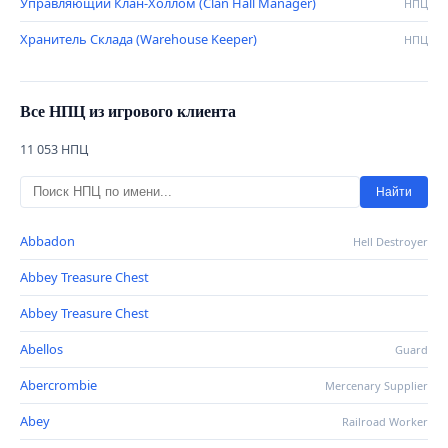
Управляющий Клан-Холлом (Clan Hall Manager)
НПЦ
Хранитель Склада (Warehouse Keeper)
НПЦ
Все НПЦ из игрового клиента
11 053 НПЦ
Найти
Abbadon
Hell Destroyer
Abbey Treasure Chest
Abbey Treasure Chest
Abellos
Guard
Abercrombie
Mercenary Supplier
Abey
Railroad Worker