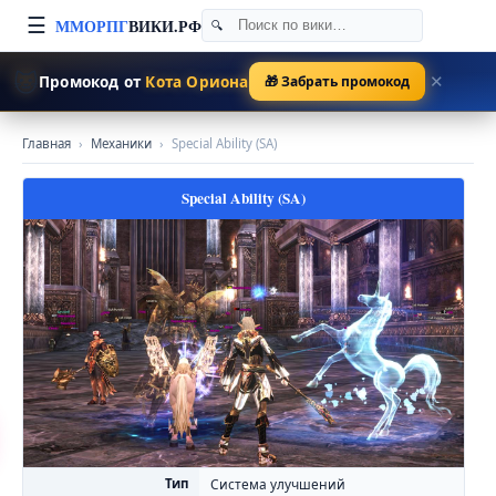
☰
ММОРПГ
ВИКИ.РФ
🐱
Промокод от
Кота Ориона
🎁 Забрать промокод
✕
Главная
›
Механики
›
Special Ability (SA)
Special Ability (SA)
Тип
Система улучшений