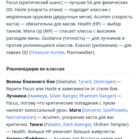
Focus (критический шанс) — лучшая SA для физических
DD. Haste (скорость атаки) — подходит классам с
медленным оружием (двуручные мечи). Acumen (скорость
каста) — обязательна для магов. Health (HP) — выбор
танков. Mana Up (MP) — спасает классы с высоким
расходом маны. Guidance (точность) — для лучников и
против уклоняющихся классов. Evasion (уклонение) — для
ловких DD (
Treasure Hunter
, Plainswalker).
Рекомендации по классам
Воины ближнего боя
(Gladiator,
Tyrant
,
Destroyer
) —
берите Focus или Haste в зависимости от стиля боя.
Лучники
(
Hawkeye
,
Silver Ranger
,
Phantom Ranger
) —
Focus, потому что критические попадания с луком
наносят колоссальный урон.
Маги
(
Sorcerer
,
Spellhowler
,
Necromancer
) — Acumen, ускорение каста для вас
критично.
Танки
(
Paladin
,
Dark Avenger
, Shillien Templar)
— Health, больше HP означает больше живучести.
Хилеры/бафферы
— Acumen для быстрых хилов или