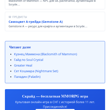
Blacksmith of Mammon — NPC для SA, распечатки, аугментации в
Scryde.…
🎒 ПРЕДМЕТЫ
Самоцвет A-грейда (Gemstone A)
Gemstone A — ресурс для крафта и аугментации в Scryde.…
Читают далее
Кузнец Маммона (Blacksmith of Mammon)
Гайд по Soul Crystal
Greater Heal
Сет Кошмара (Nightmare Set)
Паладин (Paladin)
Скрайд — бесплатная MMORPG игра
Культовая онлайн-игра в СНГ с историей более 11 лет.
Присоединяйся!