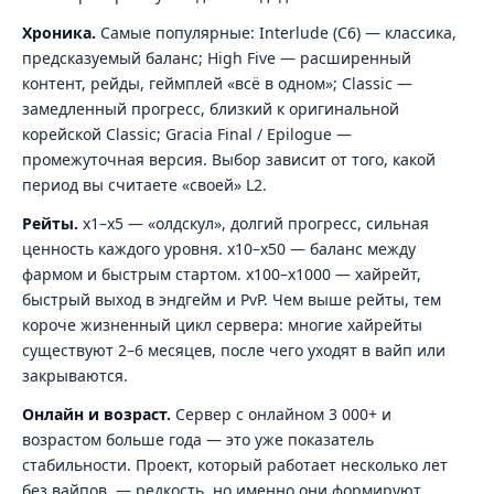
Хроника.
Самые популярные: Interlude (C6) — классика,
предсказуемый баланс; High Five — расширенный
контент, рейды, геймплей «всё в одном»; Classic —
замедленный прогресс, близкий к оригинальной
корейской Classic; Gracia Final / Epilogue —
промежуточная версия. Выбор зависит от того, какой
период вы считаете «своей» L2.
Рейты.
x1–x5 — «олдскул», долгий прогресс, сильная
ценность каждого уровня. x10–x50 — баланс между
фармом и быстрым стартом. x100–x1000 — хайрейт,
быстрый выход в эндгейм и PvP. Чем выше рейты, тем
короче жизненный цикл сервера: многие хайрейты
существуют 2–6 месяцев, после чего уходят в вайп или
закрываются.
Онлайн и возраст.
Сервер с онлайном 3 000+ и
возрастом больше года — это уже показатель
стабильности. Проект, который работает несколько лет
без вайпов, — редкость, но именно они формируют