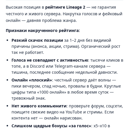
Высокая позиция в
рейтинге Lineage 2
— не гарантия
честного и живого сервера. Накрутка голосов и фейковый
онлайн — давняя проблема жанра.
Признаки накрученного рейтинга:
Резкий скачок позиции
за 1–2 дня без видимой
причины (анонса, акции, стрима). Органический рост
так не работает.
Голоса не совпадают с активностью
: тысячи кликов в
топе, а в Discord или Telegram-канале сервера —
тишина, последнее сообщение недельной давности.
Онлайн «плоский»
: честный сервер даёт волны —
пики вечером, спад ночью, провалы в будни. Круглые
цифры типа «1000 онлайн» в любое время суток —
тревожный знак.
Нет живого коммьюнити
: проверьте форум, соцсети,
поищите свежие видео на YouTube и стримы. Если
контента нет — онлайн нарисован.
Слишком щедрые бонусы «за голос»
: x5–x10 в