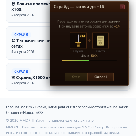
😎​ Ловите промокод SORRY0508 для Скрайд Х2, Х50 и
Скрайд — заточи до +16
x
Х100.
5 августа 2026
Перетащи свиток на оружие для заточки.
При неудаче заточка сбросится до
+14
СКРАЙД
+14
+
😡​ Технические неполадки в связи с работами на
сетях
5 августа 2026
Оружие
Свиток
Шанс:
50%
СКРАЙД
🚨​ Скрайд Х1000 вновь доступен! Приятной игры
Start
Cancel
5 августа 2026
Главная
Все игры
Скрайд Вики
Сравнения
Глоссарий
История жанра
Поиск
О проекте
Новости
RSS
© 2026 ММОРПГ Вики — энциклопедия онлайн-игр
ММОРПГ Вики — независимая энциклопедия MMORPG-игр. Все права на
игры, их контент и торговые марки принадлежат правообладателям.