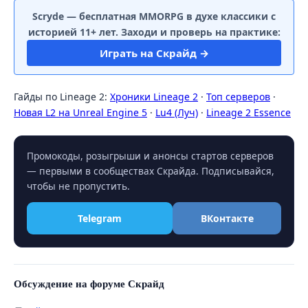
Scryde — бесплатная MMORPG в духе классики с
историей 11+ лет. Заходи и проверь на практике:
Играть на Скрайд →
Гайды по Lineage 2:
Хроники Lineage 2
·
Топ серверов
·
Новая L2 на Unreal Engine 5
·
Lu4 (Луч)
·
Lineage 2 Essence
Промокоды, розыгрыши и анонсы стартов серверов
— первыми в сообществах Скрайда. Подписывайся,
чтобы не пропустить.
Telegram
ВКонтакте
Обсуждение на форуме Скрайд