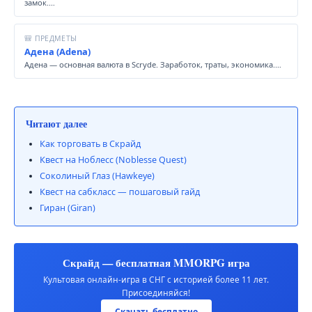
замок.…
🎒 ПРЕДМЕТЫ
Адена (Adena)
Адена — основная валюта в Scryde. Заработок, траты, экономика.…
Читают далее
Как торговать в Скрайд
Квест на Ноблесс (Noblesse Quest)
Соколиный Глаз (Hawkeye)
Квест на сабкласс — пошаговый гайд
Гиран (Giran)
Скрайд — бесплатная MMORPG игра
Культовая онлайн-игра в СНГ с историей более 11 лет.
Присоединяйся!
Скачать бесплатно