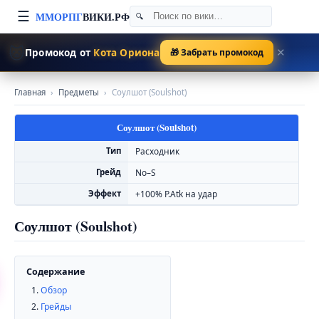
☰
ММОРПГ
ВИКИ.РФ
🐱
Промокод от
Кота Ориона
🎁 Забрать промокод
✕
Главная
›
Предметы
›
Соулшот (Soulshot)
Соулшот (Soulshot)
Тип
Расходник
Грейд
No–S
Эффект
+100% P.Atk на удар
Соулшот (Soulshot)
Содержание
Обзор
Грейды