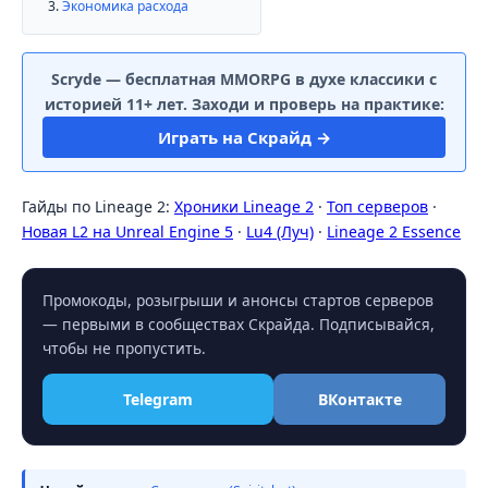
Экономика расхода
Scryde — бесплатная MMORPG в духе классики с
историей 11+ лет. Заходи и проверь на практике:
Играть на Скрайд →
Гайды по Lineage 2:
Хроники Lineage 2
·
Топ серверов
·
Новая L2 на Unreal Engine 5
·
Lu4 (Луч)
·
Lineage 2 Essence
Промокоды, розыгрыши и анонсы стартов серверов
— первыми в сообществах Скрайда. Подписывайся,
чтобы не пропустить.
Telegram
ВКонтакте