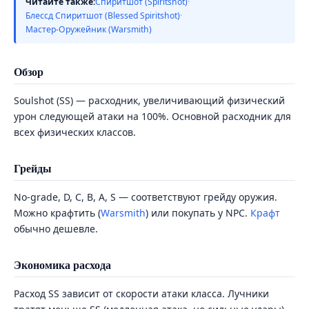
Читайте также:
Спиритшот (Spiritshot)
·
Блессд Спиритшот (Blessed Spiritshot)
·
Мастер-Оружейник (Warsmith)
Обзор
Soulshot (SS) — расходник, увеличивающий физический
урон следующей атаки на 100%. Основной расходник для
всех физических классов.
Грейды
No-grade, D, C, B, A, S — соответствуют грейду оружия.
Можно крафтить (
Warsmith
) или покупать у NPC.
Крафт
обычно дешевле.
Экономика расхода
Расход SS зависит от скорости атаки класса. Лучники