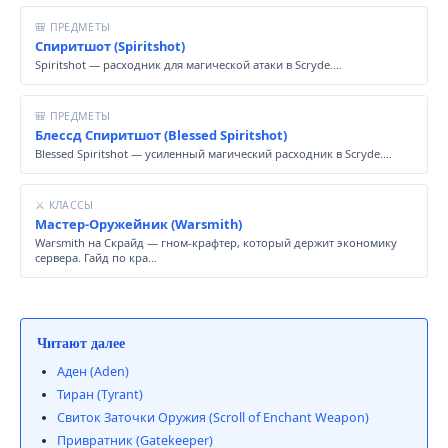
🎒 ПРЕДМЕТЫ
Спиритшот (Spiritshot)
Spiritshot — расходник для магической атаки в Scryde.…
🎒 ПРЕДМЕТЫ
Блессд Спиритшот (Blessed Spiritshot)
Blessed Spiritshot — усиленный магический расходник в Scryde.…
⚔ КЛАССЫ
Мастер-Оружейник (Warsmith)
Warsmith на Скрайд — гном-крафтер, который держит экономику
сервера. Гайд по кра…
Читают далее
Аден (Aden)
Тиран (Tyrant)
Свиток Заточки Оружия (Scroll of Enchant Weapon)
Привратник (Gatekeeper)