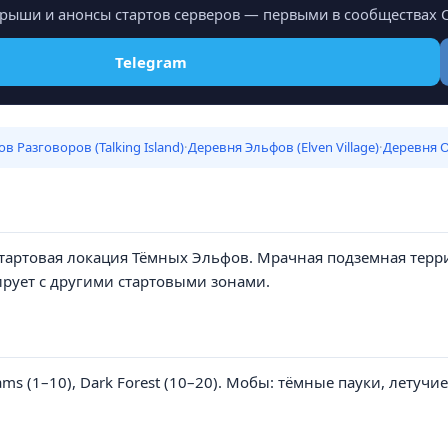
ыши и анонсы стартов серверов — первыми в сообществах С
Telegram
в Разговоров (Talking Island)
·
Деревня Эльфов (Elven Village)
·
Деревня Ор
— стартовая локация Тёмных Эльфов. Мрачная подземная те
рует с другими стартовыми зонами.
ms (1–10), Dark Forest (10–20). Мобы: тёмные пауки, летучи