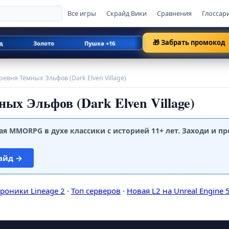
Все игры
Скрайд Вики
Сравнения
Глоссар
🎁 Забрать промокод
Золото
Пушка +16
Слава
1000 CoL
ревня Тёмных Эльфов (Dark Elven Village)
ых Эльфов (Dark Elven Village)
ая MMORPG в духе классики с историей 11+ лет. Заходи и пр
айд →
роники Lineage 2
·
Топ серверов
·
Новая L2 на Unreal Engine 