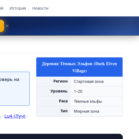
ий
История
Новости
✕
Власть
Титул
Аугмент
Кот в латах
Деревня Тёмных Эльфов (Dark Elven
Village)
оверь на
Регион
Стартовая зона
Уровень
1–20
Раса
Тёмные эльфы
Тип
Мирная зона
5
·
Lu4 (Луч)
·