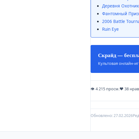
Деревня Охотников
Фантомный Приз
2006 Battle Tourn
Ruin Eye
Скрайд — бесп
Культовая онлайн-игр
4 215 просм.
38 нра
Обновлено: 27.02.2026
Ре