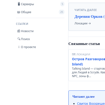
Серверы
🖥
5
ЧИТАТЬ ДАЛЕЕ
Общее
📖
25
Деревня Орков (
Локации →
ССЫЛКИ
Новости
📰
Поиск
🔍
Связанные статьи
О проекте
ℹ
🗺 ЛОКАЦИИ
Остров Разговоров 
Island)
Talking Island — старто
для Людей в Scryde. Кв
NPC, зоны ф…
Читают далее
Свиток Воскрешени