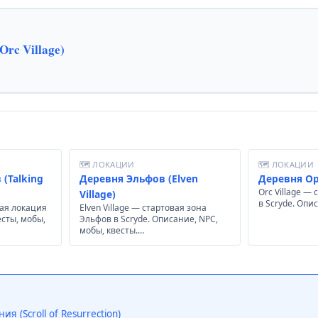
Orc Village)
🗺 ЛОКАЦИИ
🗺 ЛОКАЦИИ
(Talking
Деревня Эльфов (Elven
Деревня Орк
Orc Village —
Village)
в Scryde. Опи
вая локация
Elven Village — стартовая зона
есты, мобы,
Эльфов в Scryde. Описание, NPC,
мобы, квесты.…
я (Scroll of Resurrection)