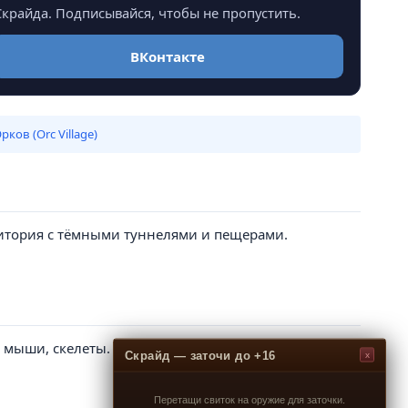
крайда. Подписывайся, чтобы не пропустить.
ВКонтакте
ков (Orc Village)
рритория с тёмными туннелями и пещерами.
е мыши, скелеты.
Скрайд — заточи до +16
x
Перетащи свиток на оружие для заточки.