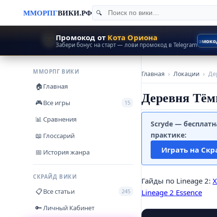
ММОРПГ
ВИКИ.РФ
🐱
Промокод от
Кота Ориона
+50% EXP
Промокод
Забери бонус на старт — лови промокод в Telegram
ММОРПГ ВИКИ
Главная
›
Локации
›
Де
Главная
🏠
Деревня Тёмн
Все игры
🎮
15
Сравнения
📊
Scryde — бесплатн
практике:
Глоссарий
📖
Играть на Скр
История жанра
📅
СКРАЙД ВИКИ
Гайды по Lineage 2:
Х
Все статьи
📋
245
Lineage 2 Essence
Личный Кабинет
🔑