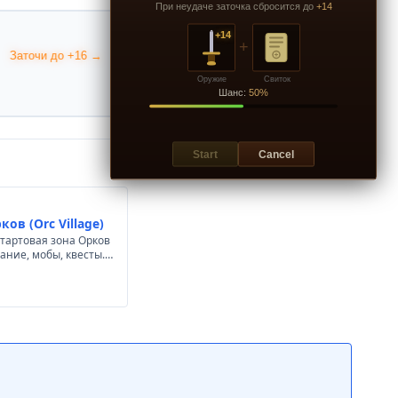
При неудаче заточка сбросится до
+14
+14
+
Заточи до +16 →
Оружие
Свиток
Шанс:
50%
Start
Cancel
ов (Orc Village)
 стартовая зона Орков
сание, мобы, квесты.…