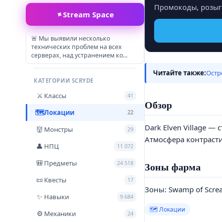
Промокоды, розыгр
✦
Stream Space
🚨​ Мы выявили несколько
технических проблем на всех
серверах, над устранением ко...
Читайте также:
Остро
КАТЕГОРИИ SCRYDE
Классы
⚔
41
Обзор
Локации
🗺
22
Dark Elven Village 
Монстры
👹
29
Атмосфера контрасти
НПЦ
👤
11 072
Предметы
🎒
24 518
Зоны фарма
Квесты
📜
17
Зоны: Swamp of Screa
Навыки
✨
9 684
🗺 Локации
Механики
⚙
24