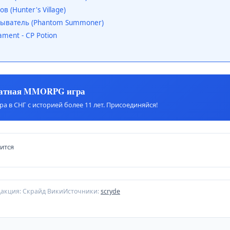
 (Hunter's Village)
ыватель (Phantom Summoner)
ament - CP Potion
латная MMORPG игра
а в СНГ с историей более 11 лет. Присоединяйся!
вится
дакция: Скрайд Вики
Источники:
scryde